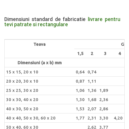
Dimensiuni standard de fabricatie
livrare pentru
tevi patrate si rectangulare
Teava
Gro
1,5
2
3
4
Dimensiuni (a x b) mm
15 x 15, 20 x 10
0,64
0,74
20 x 20, 30 x 10
0,87
1,11
25 x 25, 30 x 20
1,06
1,36
1,89
30 x 30, 40 x 20
1,30
1,68
2,36
40 x 30, 50 x 20
1,53
2,07
2,86
40 x 40, 50 x 30, 60 x 20
1,77
2,31
3,30
4,20
50 x 40, 60 x 30
2,62
3,77