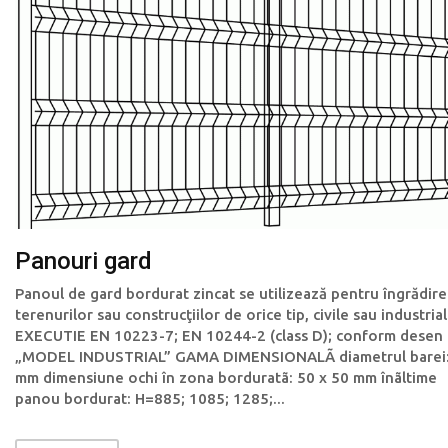
Panouri gard
Panoul de gard bordurat zincat se utilizează pentru îngrădire
terenurilor sau construcţiilor de orice tip, civile sau industrial
EXECUTIE EN 10223-7; EN 10244-2 (class D); conform desen
„MODEL INDUSTRIAL” GAMA DIMENSIONALÃ diametrul barei:
mm dimensiune ochi în zona borduratã: 50 x 50 mm înãltime
panou bordurat: H=885; 1085; 1285;...