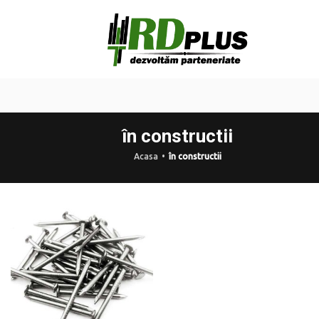
în constructii
Acasa
în constructii